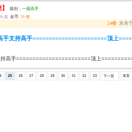
佬】
级别：
一级高手
16 点
金币:
16 枚
24楼
发表于: 
持高手=======================顶上======
=======================顶上==========
4
25
26
27
28
29
30
31
32
33
末页
下一页