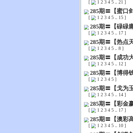
[
1
2
3
4
5
..
21
]
285期〓【蜜
[
1
2
3
4
5
..
15
]
285期〓【碌
[
1
2
3
4
5
..
17
]
285期〓【热
[
1
2
3
4
5
..
8
]
285期〓【成
[
1
2
3
4
5
..
12
]
285期〓【博
[
1
2
3
4
5
]
285期〓【戈
[
1
2
3
4
5
..
14
]
285期〓【彩
[
1
2
3
4
5
..
17
]
285期〓【澳
[
1
2
3
4
5
..
10
]