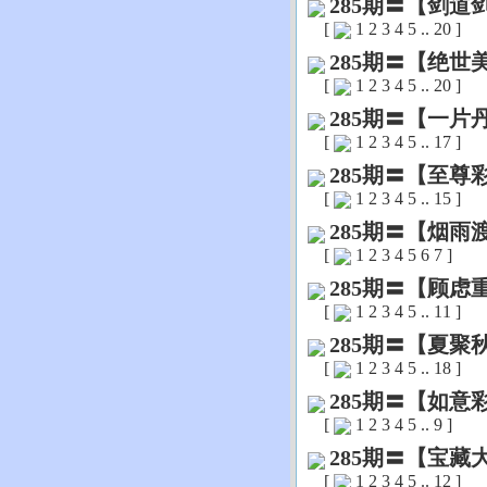
285期〓【剑
[
1
2
3
4
5
..
20
]
285期〓【绝
[
1
2
3
4
5
..
20
]
285期〓【一
[
1
2
3
4
5
..
17
]
285期〓【至
[
1
2
3
4
5
..
15
]
285期〓【烟
[
1
2
3
4
5
6
7
]
285期〓【顾
[
1
2
3
4
5
..
11
]
285期〓【夏
[
1
2
3
4
5
..
18
]
285期〓【如
[
1
2
3
4
5
..
9
]
285期〓【宝
[
1
2
3
4
5
..
12
]