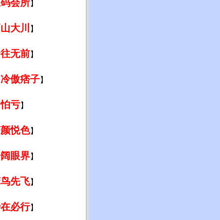
正码会所
】
高山大川
】
一往无前
】
冷傲痞子
【
】
不怕亏
】
茶颜悦色
】
开阔眼界
】
笨鸟先飞
】
势在必行
】