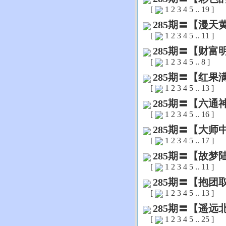
[
1
2
3
4
5
..
19
]
285期〓【漫
[
1
2
3
4
5
..
11
]
285期〓【财
[
1
2
3
4
5
..
8
]
285期〓【红
[
1
2
3
4
5
..
13
]
285期〓【六
[
1
2
3
4
5
..
16
]
285期〓【大
[
1
2
3
4
5
..
17
]
285期〓【故
[
1
2
3
4
5
..
11
]
285期〓【抱
[
1
2
3
4
5
..
13
]
285期〓【遥
[
1
2
3
4
5
..
25
]