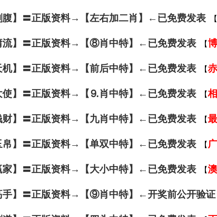
口剑腹】〓正版资料→【左右加二肖】←已免费发表
碌庸流】〓正版资料→【⑧肖中特】←已免费发表
【
点天机】〓正版资料→【前后中特】←已免费发表
【
功大使】〓正版资料→【⒐肖中特】←已免费发表
【
得钱财】〓正版资料→【九肖中特】←已免费发表
【
为玉帛】〓正版资料→【单双中特】←已免费发表
【
金赢家】〓正版资料→【大小中特】←已免费发表
【
彩高手】〓正版资料→【⑨肖中特】←开奖前公开验证