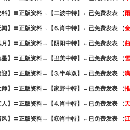
运资料】〓正版资料→【二波中特】←已免费发表
【
昧无闻】〓正版资料→【⒍肖中特】←已免费发表
【
端风月】〓正版资料→【阴阳中特】←已免费发表
【
贵颜星】〓正版资料→【丑美中特】←已免费发表
【
彩相迎】〓正版资料→【⒊半单双】←已免费发表
【
天大师】〓正版资料→【家野中特】←已免费发表
【
丽宜人】〓正版资料→【⒋肖中特】←已免费发表
【
看清风】〓正版资料→【⑥肖中特】←已免费发表
【