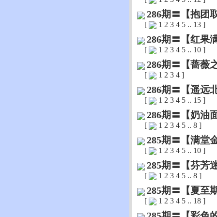
286期〓【抱
[
1
2
3
4
5
..
13
]
286期〓【红
[
1
2
3
4
5
..
10
]
286期〓【蔷
[
1
2
3
4
]
286期〓【遥
[
1
2
3
4
5
..
15
]
286期〓【奶
[
1
2
3
4
5
..
8
]
285期〓【满
[
1
2
3
4
5
..
10
]
285期〓【芬
[
1
2
3
4
5
..
8
]
285期〓【夏
[
1
2
3
4
5
..
18
]
285期〓【彩