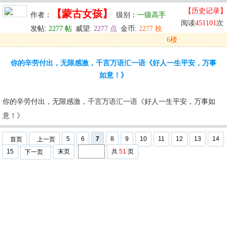
【历史记录】
【蒙古女孩】
作者：
级别：
一级高手
阅读
451101
次
发帖:
2277 帖
威望:
2277 点
金币:
2277 枚
6楼
发表于: 2024-05-30 11:31
你的辛劳付出，无限感激，千言万语汇一语《好人一生平安，万事
u
回复
u
编辑
u
如意！》
你的辛劳付出，无限感激，千言万语汇一语《好人一生平安，万事如
意！》
5
6
7
8
9
10
11
12
13
14
首页
上一页
15
末页
共
51
页
下一页