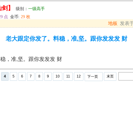
仙剑】
级别：
一级高手
29 点
金币:
29 枚
地板
发表于: 
老大跟定你发了。料稳，准,坚。跟你发发发 财
稳，准,坚。跟你发发发 财
4
5
6
7
8
9
10
11
12
末页
下一页