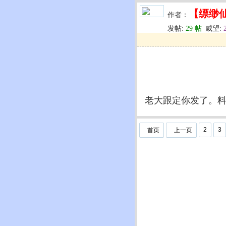
【缥缈
作者：
发帖:
29 帖
威望:
u
回复
u
编辑
u
老大跟定你发了。料
2
3
首页
上一页